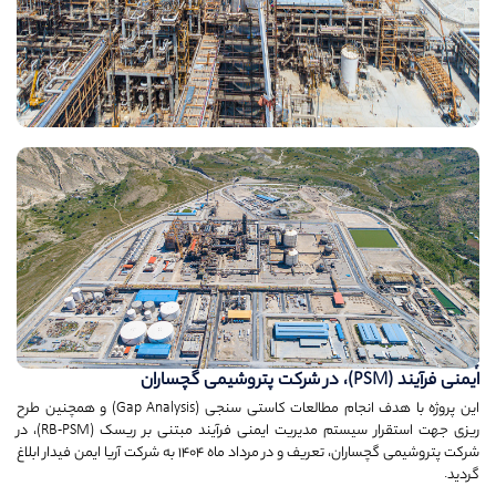
پروژه خدمات مشاوره مهندسی استقرار و پیاده سازی سیستم مدیریت
ایمنی فرآیند (PSM)، در شرکت پتروشیمی گچساران
این پروژه با هدف انجام مطالعات کاستی سنجی (Gap Analysis) و همچنین طرح
ریزی جهت استقرار سیستم مدیریت ایمنی فرآیند مبتنی بر ریسک (RB-PSM)، در
شرکت پتروشیمی گچساران، تعریف و در مرداد ماه 1404 به شرکت آریا ایمن فیدار ابلاغ
گردید.