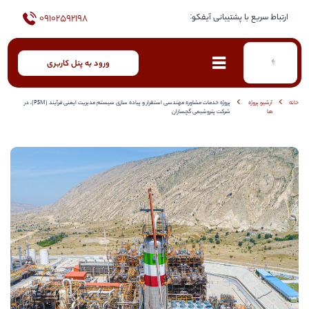
ارتباط سریع با پشتیبانی آیفکو:
09102592198
ورود به پنل کاربری
خانه
آرشیو پروژه
پروژه خدمات مشاوره مهندسی استقرار و پیاده سازی سیستم مدیریت ایمنی فرآیند (PSM)، در
ها
شرکت پتروشیمی گچساران