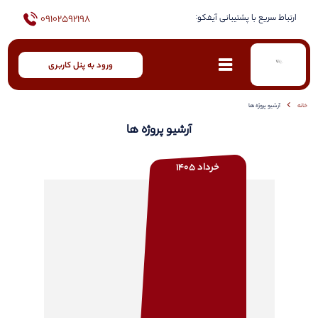
ارتباط سریع با پشتیبانی آیفکو:
09102592198
ورود به پنل کاربری
خانه
آرشیو پروژه ها
آرشیو پروژه ها
خرداد 1405