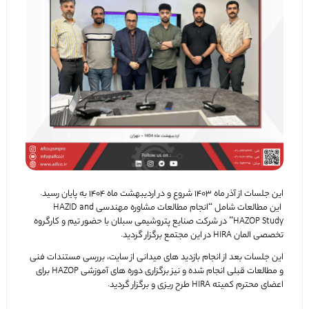
این جلسات از آذر ماه 1403 شروع و در اردیبهشت ماه 1404 به پایان رسید.
این مطالعات شامل “انجام مطالعات مشاوره مهندسی HAZID and
HAZOP Study” در شرکت صنایع پتروشیمی سبلان با حضور تیم و کارگروه
تخصصی المان HIRA در این مجتمع برگزار گردید.
این جلسات بعد از انجام بازدید های میدانی از سایت، بررسی مستندات فنی
و مطالعات قبلی انجام شده و نیز برگزاری دوره های آموزشی HAZOP برای
اعضای محترم کمیته HIRA طرح ریزی و برگزار گردید.