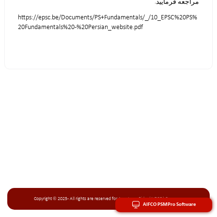
مراجعه فرمایید.
https://epsc.be/Documents/PS+Fundamentals/_/10_EPSC%20PS%
20Fundamentals%20-%20Persian_website.pdf
Copyright © 2025 - All rights are reserved for Arya Imen Fidar (AIFCO) Company
AIFCO PSMPro Software