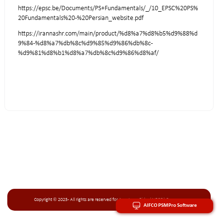
https://epsc.be/Documents/PS+Fundamentals/_/10_EPSC%20PS%
20Fundamentals%20-%20Persian_website.pdf
https://irannashr.com/main/product/%d8%a7%d8%b5%d9%88%d
9%84-%d8%a7%db%8c%d9%85%d9%86%db%8c-
%d9%81%d8%b1%d8%a7%db%8c%d9%86%d8%af/
Copyright © 2025 - All rights are reserved for Arya Imen Fidar (AIFCO) Company
AIFCO PSMPro Software